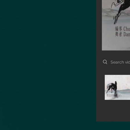
Search videos