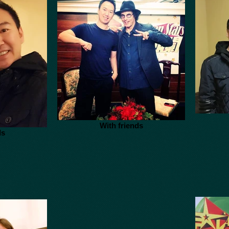
With friends
ds