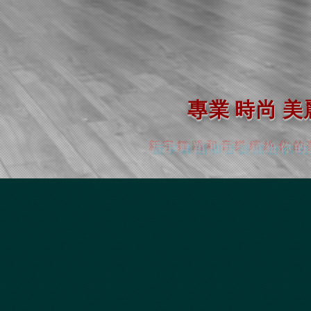
專業 時尚 美
新宇舞蹈和音樂繽紛你的