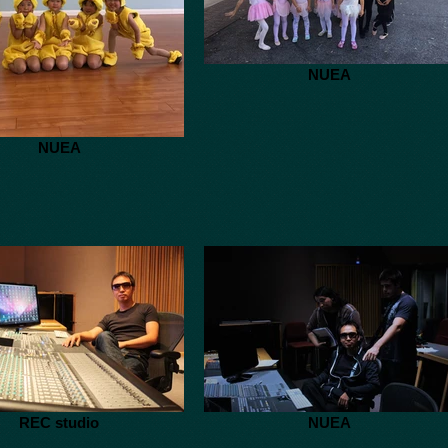
NUEA
NUEA
REC studio
NUEA