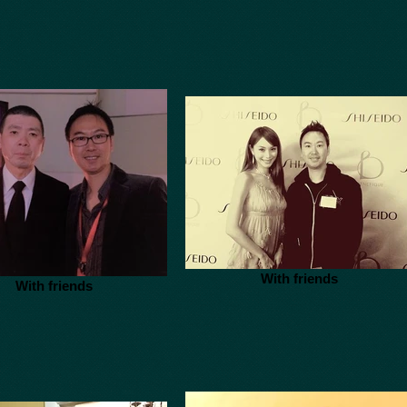
With friends
With friends